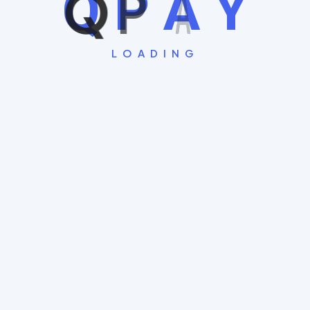
Q
P
A
Y
LOADING