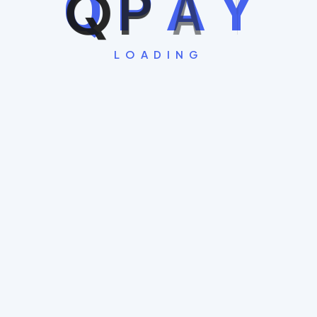
Q
P
A
Y
LOADING